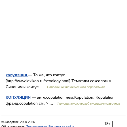
копуляция
— То же, что коитус.
[http://www.lexikon.ru/sexology.html] Тематики сексология
Синонимы коитус …
Справочник технического переводчика
КОПУЛЯЦИЯ
— англ.copulation нем.Kopulation; Kopulation
франц.copulation см. > …
Фитопатологический словарь-справочник
© Академик, 2000-2026
18+
Обратная связь:
Техподдержка
,
Реклама на сайте