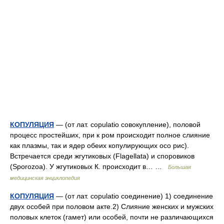
КОПУЛЯЦИЯ
— (от лат. copulatio совокупление), половой
процесс простейших, при к ром происходит полное слияние
как плазмы, так и ядер обеих копулирующих осо рис).
Встречается среди жгутиковых (Flagellata) и споровиков
(Sporozoa). У жгутиковых К. происходит в… …
Большая
медицинская энциклопедия
КОПУЛЯЦИЯ
— (от лат. copulatio соединение) 1) соединение
двух особей при половом акте.2) Слияние женских и мужских
половых клеток (гамет) или особей, почти не различающихся