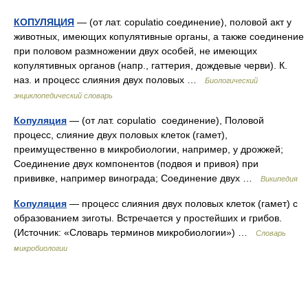
КОПУЛЯЦИЯ
— (от лат. copulatio соединение), половой акт у
животных, имеющих копулятивные органы, а также соединение
при половом размножении двух особей, не имеющих
копулятивных органов (напр., гаттерия, дождевые черви). К.
наз. и процесс слияния двух половых …
Биологический
энциклопедический словарь
Копуляция
— (от лат. copulatio соединение), Половой
процесс, слияние двух половых клеток (гамет),
преимущественно в микробиологии, например, у дрожжей;
Соединение двух компонентов (подвоя и привоя) при
прививке, например винограда; Соединение двух …
Википедия
Копуляция
— процесс слияния двух половых клеток (гамет) с
образованием зиготы. Встречается у простейших и грибов.
(Источник: «Словарь терминов микробиологии») …
Словарь
микробиологии